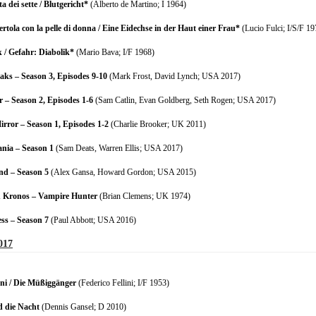
ta dei sette / Blutgericht*
(Alberto de Martino; I 1964)
rtola con la pelle di donna / Eine Eidechse in der Haut einer Frau*
(Lucio Fulci; I/S/F 19
k / Gefahr: Diabolik*
(Mario Bava; I/F 1968)
aks – Season 3, Episodes 9-10
(Mark Frost, David Lynch; USA 2017)
r – Season 2, Episodes 1-6
(Sam Catlin, Evan Goldberg, Seth Rogen; USA 2017)
irror – Season 1, Episodes 1-2
(Charlie Brooker; UK 2011)
ania – Season 1
(Sam Deats, Warren Ellis; USA 2017)
d – Season 5
(Alex Gansa, Howard Gordon; USA 2015)
 Kronos – Vampire Hunter
(Brian Clemens; UK 1974)
ss – Season 7
(Paul Abbott; USA 2016)
017
loni / Die Müßiggänger
(Federico Fellini; I/F 1953)
d die Nacht
(Dennis Gansel; D 2010)