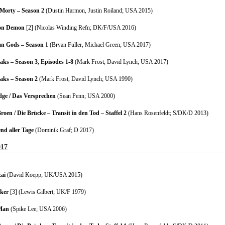
Morty – Season 2
(Dustin Harmon, Justin Roiland; USA 2015)
on Demon
[2] (Nicolas Winding Refn; DK/F/USA 2016)
n Gods – Season 1
(Bryan Fuller, Michael Green; USA 2017)
aks – Season 3, Episodes 1-8
(Mark Frost, David Lynch; USA 2017)
aks – Season 2
(Mark Frost, David Lynch; USA 1990)
dge / Das Versprechen
(Sean Penn; USA 2000)
roen / Die Brücke – Transit in den Tod – Staffel 2
(Hans Rosenfeldt; S/DK/D 2013)
d aller Tage
(Dominik Graf; D 2017)
017
ai
(David Koepp; UK/USA 2015)
ker
[3] (Lewis Gilbert; UK/F 1979)
 Man
(Spike Lee; USA 2006)