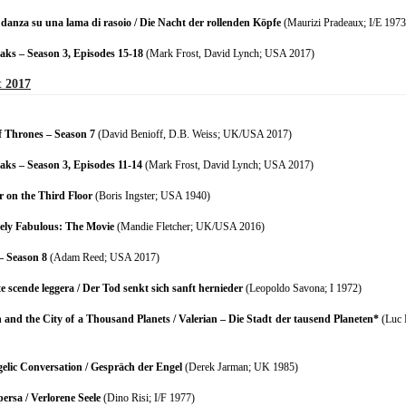
i danza su una lama di rasoio / Die Nacht der rollenden Köpfe
(Maurizi Pradeaux; I/E 1973
aks – Season 3, Episodes 15-18
(Mark Frost, David Lynch; USA 2017)
 2017
 Thrones – Season 7
(David Benioff, D.B. Weiss; UK/USA 2017)
aks – Season 3, Episodes 11-14
(Mark Frost, David Lynch; USA 2017)
r on the Third Floor
(Boris Ingster; USA 1940)
ely Fabulous: The Movie
(Mandie Fletcher; UK/USA 2016)
– Season 8
(Adam Reed; USA 2017)
e scende leggera / Der Tod senkt sich sanft hernieder
(Leopoldo Savona; I 1972)
n and the City of a Thousand Planets / Valerian – Die Stadt der tausend Planeten*
(Luc 
elic Conversation / Gespräch der Engel
(Derek Jarman; UK 1985)
ersa / Verlorene Seele
(Dino Risi; I/F 1977)