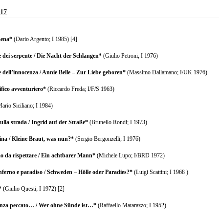
017
ena*
(Dario Argento; I 1985) [4]
e dei serpente / Die Nacht der Schlangen*
(Giulio Petroni; I 1976)
e dell’innocenza / Annie Belle – Zur Liebe geboren*
(Massimo Dallamano; I/UK 1976)
ifico avventuriero*
(Riccardo Freda; I/F/S 1963)
ario Siciliano; I 1984)
ulla strada / Ingrid auf der Straße*
(Brunello Rondi; I 1973)
ina / Kleine Braut, was nun?*
(Sergio Bergonzelli; I 1976)
 da rispettare / Ein achtbarer Mann*
(Michele Lupo; I/BRD 1972)
inferno e paradiso / Schweden – Hölle oder Paradies?*
(Luigi Scattini; I 1968 )
*
(Giulio Questi; I 1972) [2]
enza peccato…
/ Wer ohne Sünde ist…*
(Raffaello Matarazzo; I 1952)