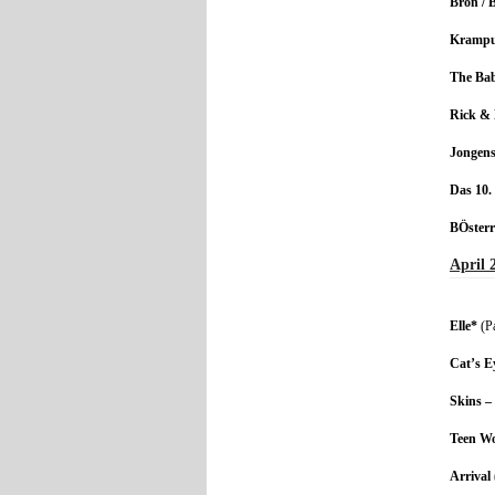
Bron / B
Kramp
The Ba
Rick & 
Jongen
Das 10.
BÖsterre
April 
Elle*
(Pa
Cat’s E
Skins –
Teen Wo
Arrival