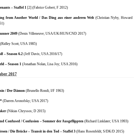
enants – Staffel 1
[2] (Fabrice Gobert; F 2012)
ng from Another World / Das Ding aus einer anderen Welt
(Christian Nyby, Howard
51)
unner 2049
(Denis Villeneuve; USA/UK/HUN/CND 2017)
(Ridley Scott; USA 1985)
lf – Season 6.2
(Jeff Davis; USA 2016/17)
ld – Season 1
(Jonathan Nolan, Lisa Joy; USA 2016)
mber 2017
nio / Der Dämon
(Brunello Rondi; I/F 1963)
!*
(Darren Aronofsky; USA 2017)
nker
(Nikias Chryssos; D 2015)
nd Confused / Confusion – Sommer der Ausgeflippten
(Richard Linklater; USA 1993)
roen / Die Brücke – Transit in den Tod – Staffel 3
(Hans Rosenfeldt; S/DK/D 2015)