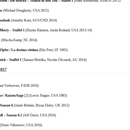
roen / Die Brücke – Transit in den Tod – Staffel 1
(Hans Rosenfeldt; S/DK/D 2011)
us
(Michael Dougherty; USA 2015)
badook
(Jennifer Kent; AUS/CND 2014)
Morty – Staffel 1
(Dustin Harmon, Justin Roiland; USA 2013-14)
s
(Mischa Kamp; NL 2014)
 Opfer / La decima vittima
(Elio Petri; I/F 1965)
ich – Staffel 1
(Tamara Metelka, Nicolas Ofczarek; AU 2014)
2017
ul Verhoeven; F/D/B 2016)
ye / KatzenAuge
[2] (Lewis Teague; USA 1985)
 Season 6
(Jamie Brittain, Bryan Elsley; UK 2012)
lf – Season 6.1
(Jeff Davis; USA 2016)
(Denis Villeneuve; USA 2016)