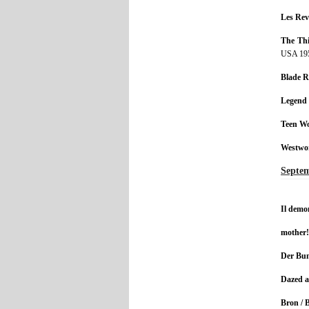
Les Rev
The Thi
USA 19
Blade R
Legend
Teen Wo
Westwor
Septe
Il demo
mother
Der Bu
Dazed a
Bron / B