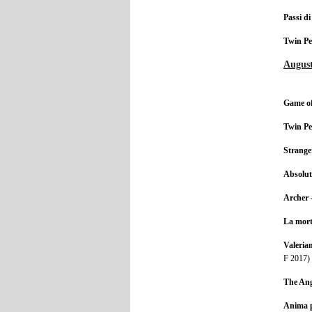
Passi d
Twin Pe
August
Game of
Twin Pe
Strange
Absolut
Archer 
La mort
Valeria
F 2017)
The Ang
Anima p