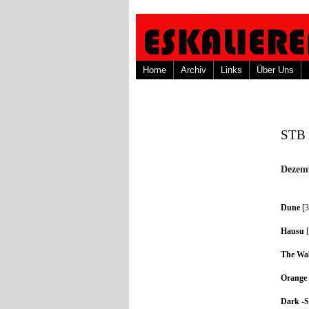
Home
Archiv
Links
Über Uns
STB 
Dezem
Dune
[3
Hausu
[
The Wal
Orange 
Dark -St