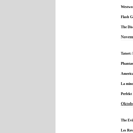
Westwo
Flash 
The Dis
Novem
Tatort:
Phantas
America
La mino
Perfekt 
Oktob
The Evi
Les Rev