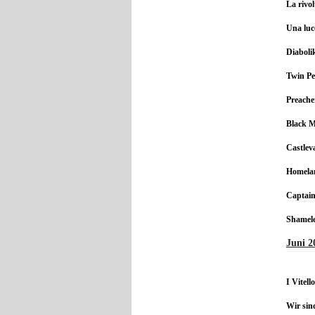
La rivol
Una luce
Diaboli
Twin Pe
Preache
Black M
Castlev
Homelan
Captain
Shamele
Juni 2
I Vitel
Wir sin