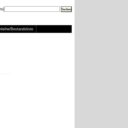
ns]
nleihe/Bestandsliste