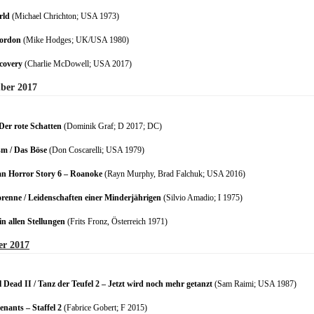
rld
(Michael Chrichton; USA 1973)
Gordon
(Mike Hodges; UK/USA 1980)
covery
(Charlie McDowell; USA 2017)
ber 2017
 Der rote Schatten
(Dominik Graf; D 2017; DC)
m / Das Böse
(Don Coscarelli; USA 1979)
n Horror Story 6 – Roanoke
(Rayn Murphy, Brad Falchuk; USA 2016)
renne / Leidenschaften einer Minderjährigen
(Silvio Amadio; I 1975)
in allen Stellungen
(Frits Fronz, Österreich 1971)
er 2017
l Dead II / Tanz der Teufel 2 – Jetzt wird noch mehr getanzt
(Sam Raimi; USA 1987)
enants – Staffel 2
(Fabrice Gobert; F 2015)