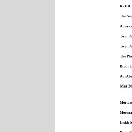
Rick & 
The Ne
America
Twin Pe
Twin Pe
The Ple
Bron / B
Am Aben
Mai 2
Mortdec
Moonra
Inside