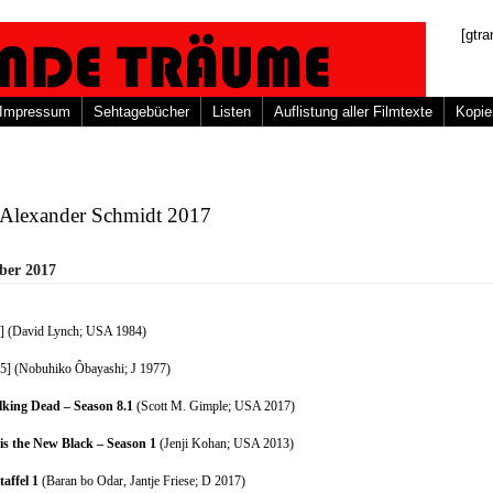
[gtra
Impressum
Sehtagebücher
Listen
Auflistung aller Filmtexte
Kopie
Alexander Schmidt 2017
ber 2017
] (David Lynch; USA 1984)
5] (Nobuhiko Ôbayashi; J 1977)
king Dead – Season 8.1
(Scott M. Gimple; USA 2017)
is the New Black – Season 1
(Jenji Kohan; USA 2013)
affel 1
(Baran bo Odar, Jantje Friese; D 2017)