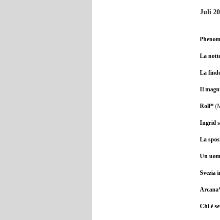
Juli 2
Phenom
La nott
La find
Il magn
Rolf*
(M
Ingrid s
La spos
Un uomo
Svezia 
Arcana
Chi è s