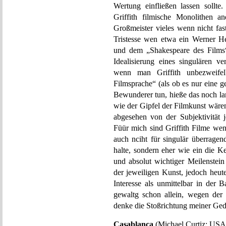
Wertung einfließen lassen sollt
Griffith filmische Monolithen a
Großmeister vieles wenn nicht fast
Tristesse wen etwa ein Werner He
und dem „Shakespeare des Films
Idealisierung eines singulären v
wenn man Griffith unbezweife
Filmsprache“ (als ob es nur eine g
Bewunderer tun, hieße das noch lan
wie der Gipfel der Filmkunst wär
abgesehen von der Subjektivität j
Füür mich sind Griffith Filme we
auch nciht für singulär überragen
halte, sondern eher wie ein die Ke
und absolut wichtiger Meilenstei
der jeweiligen Kunst, jedoch heut
Interesse als unmittelbar in der 
gewaltg schon allein, wegen der 
denke die Stoßrichtung meiner Ged
Casablanca
(Michael Curtiz; USA