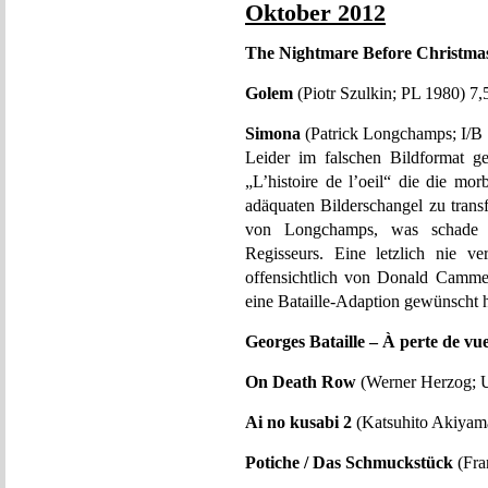
Oktober 2012
The Nightmare Before Christma
Golem
(Piotr Szulkin; PL 1980) 7,
Simona
(Patrick Longchamps; I/B 
Leider im falschen Bildformat g
„L’histoire de l’oeil“ die die mor
adäquaten Bilderschangel zu trans
von Longchamps, was schade is
Regisseurs. Eine letzlich nie ver
offensichtlich von Donald Camme
eine Bataille-Adaption gewünscht h
Georges Bataille – À perte de vu
On Death Row
(Werner Herzog;
Ai no kusabi 2
(Katsuhito Akiyama
Potiche / Das Schmuckstück
(Fra