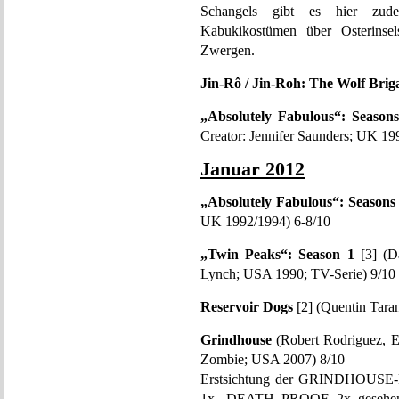
Schangels gibt es hier zudem
Kabukikostümen über Osterinsels
Zwergen.
Jin-Rô / Jin-Roh: The Wolf Brig
„Absolutely Fabulous“: Season
Creator: Jennifer Saunders; UK 19
Januar 2012
„Absolutely Fabulous“: Seasons
UK 1992/1994) 6-8/10
„Twin Peaks“: Season 1
[3] (Da
Lynch; USA 1990; TV-Serie) 9/10
Reservoir Dogs
[2] (Quentin Tara
Grindhouse
(Robert Rodriguez, E
Zombie; USA 2007) 8/10
Erstsichtung der GRINDHOUSE-
1x, DEATH PROOF 2x gesehen. 