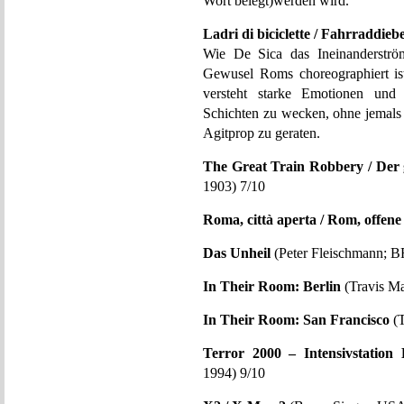
Wort belegt)werden wird.
Ladri di biciclette / Fahrraddieb
Wie De Sica das Ineinanderströ
Gewusel Roms choreographiert ist
versteht starke Emotionen und t
Schichten zu wecken, ohne jemals 
Agitprop zu geraten.
The Great Train Robbery / Der
1903) 7/10
Roma, città aperta / Rom, offene
Das Unheil
(Peter Fleischmann; B
In Their Room: Berlin
(Travis M
In Their Room: San Francisco
(T
Terror 2000 – Intensivstation 
1994) 9/10