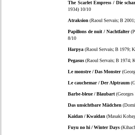
The Scarlet Empress / Die schar
1934) 10/10
Atraksion
(Raoul Servais; B 2001;
Papillons de nuit / Nachtfalter
(P
8/10
Harpya
(Raoul Servais; B 1979; K
Pegasus
(Raoul Servais; B 1974; K
Le monstre / Das Monster
(Georg
Le cauchemar / Der Alptraum
(G
Barbe-bleue / Blaubart
(Georges 
Das unsichtbare Mädchen
(Domin
Kaidan / Kwaidan
(Masaki Kobaya
Fuyu no hi / Winter Days
(Kihach