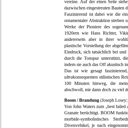
vereine. Auf der einen Seite steh
dazwischen eingestreuten Bauten de
Faszinierend ist dabei wie die ein
ornamentaler Abstraktion streben 
Werke der Pioniere des sogenann
1920ern wie Hans Richter, Viki
andererseits aber in ihrer wohl
plastische Vorstellung der abgefil
Eindruck, sich tatsächlich bei un
durch die Tonspur unterstützt, di
indem sie auch das Off akustisch in
Das ist wie gesagt faszinieren
ultra
konsequenten stilistischen R
100 Minuten hinweg, die meine
abschwoll, mir dann doch zu viel d
Boom / Brandung
(Joseph Losey;
Von John Waters zum „best failed a
Granate berüchtigt. BOOM funktion
morbide-symbolistisches Sterbe
Divenvehikel, je nach eingenomm