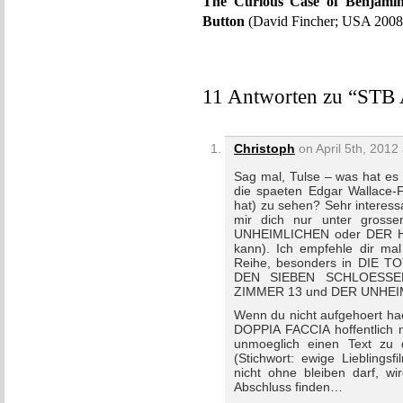
The Curious Case of Benjamin
Button
(David Fincher; USA 2008)
11 Antworten zu “STB 
Christoph
on April 5th, 2012
Sag mal, Tulse – was hat es 
die spaeten Edgar Wallace-
hat) zu sehen? Sehr interess
mir dich nur unter gross
UNHEIMLICHEN oder DER 
kann). Ich empfehle dir mal
Reihe, besonders in DIE
DEN SIEBEN SCHLOESS
ZIMMER 13 und DER UNHE
Wenn du nicht aufgehoert ha
DOPPIA FACCIA hoffentlich m
unmoeglich einen Text zu d
(Stichwort: ewige Lieblings
nicht ohne bleiben darf, w
Abschluss finden…