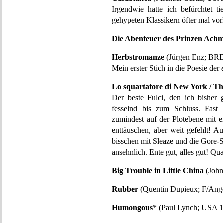
Irgendwie hatte ich befürchtet ti
gehypeten Klassikern öfter mal vo
Die Abenteuer des Prinzen Ach
Herbstromanze
(Jürgen Enz; BRD
Mein erster Stich in die Poesie der
Lo squartatore di New York / T
Der beste Fulci, den ich bisher 
fesselnd bis zum Schluss. Fast
zumindest auf der Plotebene mit e
enttäuschen, aber weit gefehlt! A
bisschen mit Sleaze und die Gore-S
ansehnlich. Ente gut, alles gut! 
Big Trouble in Little China
(John
Rubber
(Quentin Dupieux; F/Ango
Humongous
* (Paul Lynch; USA 1