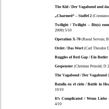
The Kid / Der Vagabund und da
„Charmed“ – Staffel 2
(Constanc
Twilight / Twilight – Bis(s) z
2008) 5/10
Operation X-70
(Raoul Servais; B
Ordet / Das Wort
(Carl Theodor D
Ruggles of Red Gap / Ein Butler
Gespenster
(Christian Petzold; D 
The Vagabond / Der Vagabund
(
Batalla en el cielo / Battle in H
10/10
It’s Complicated / Wenn Liebe 
4/10