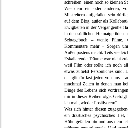
schreiben, einen noch so kleinen S
Wie dem ein oder anderen, vo
Mitstreitern aufgefallen sein dürf
auf dem Blog, außer als Kollabrat
Ewigkeiten in der Vergangenheit l
in den südlichen Heimatgefilden 
Sehtagebuch – wenig Filme, w
Kommentare mehr – Sorgen um d
Außenpostens macht. Teils vielleich
Eskalierende Träume war nicht zule
weil Film oder sollte ich noch al
etwas zutiefst Persönliches sind.
das gilt für fast jeden von uns – 
mnchmal Zeiten in denen man kei
Dinge des Lebens sich vordrängen
mir in dieser Reihenfolge. Gefolgt
ich mal „wieder Positiverem“.
Was sich hinter diesen zugegebene
ein drastisches psychisches Tief,
Höhe gefallen bin und aus dem ic
mühsam emporkraxele. Und manchm