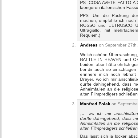
PS: COSA AVETE FATTO A S
laengeren italienischen Fass
PPS: Um die Packung des P
machen, empfehle ich noc
ROSSO und L’ETRUSCO UCC
Ultragiallo, mit mehrfache
Requiem.)
Andreas
on September 27th,
Welch schöne Überraschung, 
BATTLE IN HEAVEN und ORDE
beiden, aber hätte ehrlich ge
bei dir auch so einschlagen 
erinnere mich noch lebhaf
Dreyer, wo ich mir anschlie
durfte dahingehend, dass me
Anheimfallen an die religiö
alten Filmpredigers schließe
Manfred Polak
on September
„… wo ich mir anschließen
durfte dahingehend, dass me
Anheimfallen an die religiö
alten Filmpredigers schließen
Das lässt sich ja locker abs