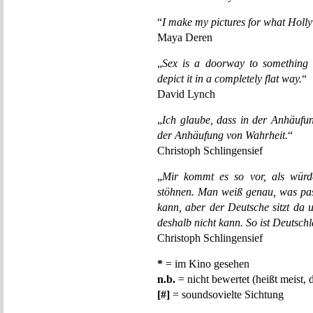
“
I make my pictures for what Holly
Maya Deren
„
Sex is a doorway to something 
depict it in a completely flat way.
“
David Lynch
„
Ich glaube, dass in der Anhäufu
der Anhäufung von Wahrheit.
“
Christoph Schlingensief
„
Mir kommt es so vor, als würd
stöhnen. Man weiß genau, was pas
kann, aber der Deutsche sitzt da 
deshalb nicht kann. So ist Deutsch
Christoph Schlingensief
*
= im Kino gesehen
n.b.
= nicht bewertet (heißt meist, 
[#]
= soundsovielte Sichtung