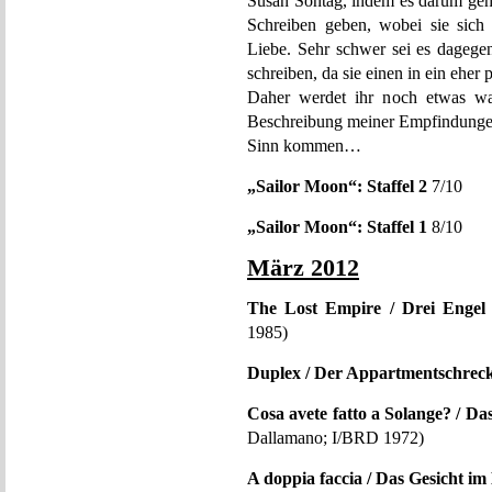
Susan Sontag, indem es darum geh
Schreiben geben, wobei sie sich 
Liebe. Sehr schwer sei es dageg
schreiben, da sie einen in ein eher
Daher werdet ihr noch etwas war
Beschreibung meiner Empfindu
Sinn kommen…
„Sailor Moon“: Staffel 2
7/10
„Sailor Moon“: Staffel 1
8/10
März 2012
The Lost Empire / Drei Engel 
1985)
Duplex / Der Appartmentschrec
Cosa avete fatto a Solange? / D
Dallamano; I/BRD 1972)
A doppia faccia / Das Gesicht i