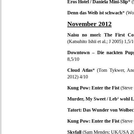
Eros Hotel / Daniela Mini-Slip
* (
Denn das Weib ist schwach
* (Wo
November 2012
Naisu no mori: The First Con
(Katsuhito Ishii et al.; J 2005) 1,5/
Downtown – Die nackten Pupp
8,5/10
Cloud Atlas
* (Tom Tykwer, An
2012) 4/10
Kung Pow: Enter the Fist
(Steve
Murder, My Sweet / Leb‘ wohl L
Tatort: Das Wunder von Wolbe
Kung Pow: Enter the Fist
(Steve
Skyfall
(Sam Mendes; UK/USA 20