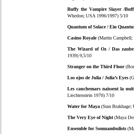
Buffy the Vampire Slayer /Buf
Whedon; USA 1996/1997) 5/10
Quantum of Solace / Ein Quantu
Casino Royale
(Martin Campbell;
The Wizard of Oz / Das zaube
1939) 9,5/10
Stranger on the Third Floor
(Bor
Los ojos de Julia / Julia’s Eyes
(G
Les cauchemars naissent la nui
Liechtenstein 1970) 7/10
Water for Maya
(Stan Brakhage;
The Very Eye of Night
(Maya Der
Ensemble for Somnambulists
(Ma