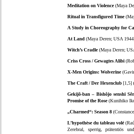
Meditation on Violence
(Maya Der
Ritual in Transfigured Time
(May
A Study in Choreography for C
At Land
(Maya Deren; USA 1944)
Witch’s Cradle
(Maya Deren; USA
Criss Cross / Gewagtes Alibi
(Rob
X-Men Origins: Wolverine
(Gavi
The Craft / Der Hexenclub
[1,5]
Gekijô-ban – Bishôjo senshi S
Promise of the Rose
(Kunihiko Ik
„Charmed“: Season 8
(Constance
L’hypothèse du tableau volé
(Raú
Zerebral, sperrig, prätentiös u