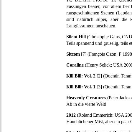
Fassungen besser, vor allem be
rausgeschnittenen Szenen (Lapdanc
sind natürlich super, aber di
Langfassungen anschauen.
Silent Hill
(Christophe Gans, CND
Teils spannend und gruselig, teils 
Sitcom
[7] (François Ozon, F 1998
Coraline
(Henry Selick; USA 2009
Kill Bill: Vol. 2
[2] (Quentin Taran
Kill Bill: Vol. 1
[3] (Quentin Taran
Heavenly Creatures
(Peter Jacks
Ab in die vierte Welt!
2012
(Roland Emmerich; USA 200
Hanebüchener Mist, aber ein paar G