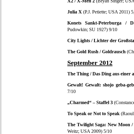
X2 / X-Men 2
(Bryan Singer; USA
Julia X
(P.J. Petiette; USA 2011) 5
Konets Sankt-Peterburga / 
Pudowkin; SU 1927) 9/10
City Lights / Lichter der Großst
The Gold Rush / Goldrausch
(Ch
September 2012
The Thing / Das Ding aus einer 
Gewalt! Gewalt: shojo geba-geb
7/10
„Charmed“ – Staffel 3
(Constanc
To Speak or Not to Speak
(Raoul 
The Twilight Saga: New Moon / 
Weitz; USA 2009) 5/10