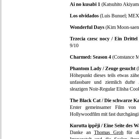
Ai no kusabi 1
(Katsuhito Akiyama
Los olvidados
(Luis Bunuel; MEX
Wonderful Days
(Kim Moon-saeng
Trzecia czesc nocy / Ein Dritte
9/10
Charmed: Season 4
(Constance M
Phantom Lady / Zeuge gesucht
(
Höhepunkt dieses teils etwas zähen
unfassbare und ziemlich dufte
sleazigen Noir-Regular Elisha Cook
The Black Cat / Die schwarze Ka
Erster gemeinsamer Film von 
Hollywoodfilm mit fast durchgängi
Kurutta ippêji / Eine Seite des 
Danke an
Thomas Groh
für di