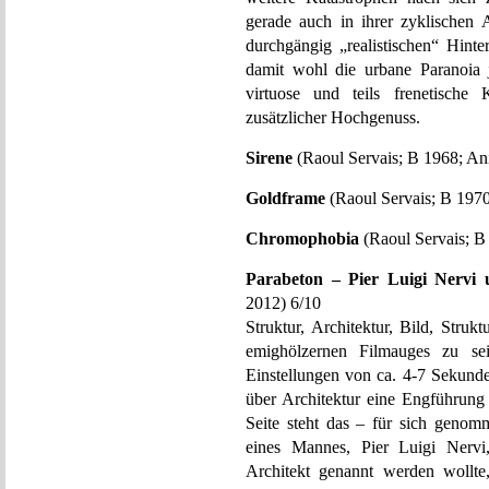
gerade auch in ihrer zyklischen 
durchgängig „realistischen“ Hin
damit wohl die urbane Paranoia j
virtuose und teils frenetische
zusätzlicher Hochgenuss.
Sirene
(Raoul Servais; B 1968; Ani
Goldframe
(Raoul Servais; B 1970
Chromophobia
(Raoul Servais; B
Parabeton – Pier Luigi Nervi
2012) 6/10
Struktur, Architektur, Bild, Struk
emighölzernen Filmauges zu sein
Einstellungen von ca. 4-7 Sekunden
über Architektur eine Engführung
Seite steht das – für sich genom
eines Mannes, Pier Luigi Nervi
Architekt genannt werden wollte