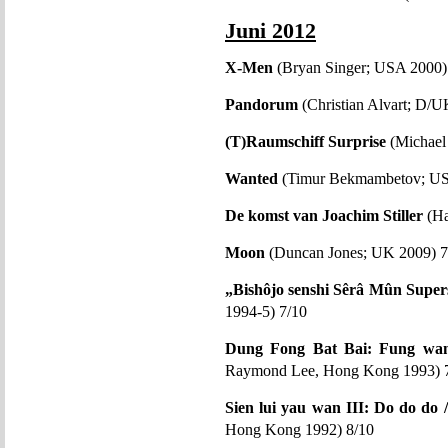
Juni 2012
X-Men
(Bryan Singer; USA 2000)
Pandorum
(Christian Alvart; D/U
(T)Raumschiff Surprise
(Michael
Wanted
(Timur Bekmambetov; US
De komst van Joachim Stiller
(Ha
Moon
(Duncan Jones; UK 2009) 7
„Bishôjo senshi Sêrâ Mûn Superst
1994-5) 7/10
Dung Fong Bat Bai: Fung wan 
Raymond Lee, Hong Kong 1993) 
Sien lui yau wan III: Do do do 
Hong Kong 1992) 8/10