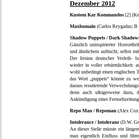
Dezember 2012
Kustom Kar Kommandos
[2] (Ke
Maxhumain
(Carlos Reygadas; B 
Shadow Puppets / Dark Shadow
Gänzlich uninspirierter Horrorthr
und ähnlichem auftischt, selbst m
Der Irrsinn deutscher Verleih- b
wieder in voller erbärmlichkeit
wohl unbedingt einen englischen T
das Wort „puppets“ könnte zu we
daraus resutierende Verwechslungs
denn auch ulkigerweise dazu, d
Ankündigung einer Fernsehzeitung 
Repo Man / Repoman
(Alex Cox;
Intolerance / Intoleranz
(D.W. Gri
An dieser Stelle müsste ein länge
man eigentlich Einfluss und film