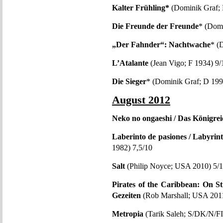
Kalter Frühling*
(Dominik Graf; 
Die Freunde der Freunde
* (Domi
„Der Fahnder“: Nachtwache
* (
L’Atalante
(Jean Vigo; F 1934) 9/
Die Sieger
* (Dominik Graf; D 199
August 2012
Neko no ongaeshi / Das Königrei
Laberinto de pasiones / Labyrin
1982) 7,5/10
Salt
(Philip Noyce; USA 2010) 5/
Pirates of the Caribbean: On S
Gezeiten
(Rob Marshall; USA 2011
Metropia
(Tarik Saleh; S/DK/N/FI