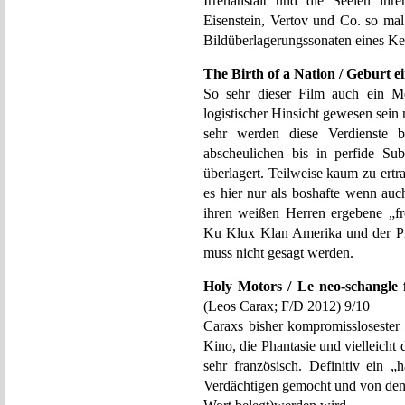
Irrenanstalt und die Seelen ihr
Eisenstein, Vertov und Co. so mal
Bildüberlagerungssonaten eines K
The Birth of a Nation / Geburt e
So sehr dieser Film auch ein Mei
logistischer Hinsicht gewesen sein 
sehr werden diese Verdienste
abscheulichen bis in perfide Sub
überlagert. Teilweise kaum zu ert
es hier nur als boshafte wenn auc
ihren weißen Herren ergebene „fr
Ku Klux Klan Amerika und der Pri
muss nicht gesagt werden.
Holy Motors / Le neo-schangle f
(Leos Carax; F/D 2012) 9/10
Caraxs bisher kompromisslosester
Kino, die Phantasie und vielleicht d
sehr französisch. Definitiv ein „
Verdächtigen gemocht und von den 