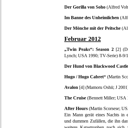
Der Gorilla von Soho
(Alfred Vo
Im Banne des Unheimlichen
(Alf
Der Mönche mit der Peitsche
(Al
Februar 2012
„Twin Peaks“: Season 2
[2] (Da
Lynch; USA 1990; TV-Serie) 8-9/
Der Hund von Blackwood Castl
Hugo / Hugo Cabret
* (Martin Sc
Avalon
[4] (Mamoru Oshii; J 2001)
The Cruise
(Bennett Miller; USA 
After Hours
(Martin Scorsese; US
Ein Mann gerät eines Nachts in e
und dummen Zufällen, die ihn da
weitere Katastrophen nach sich 