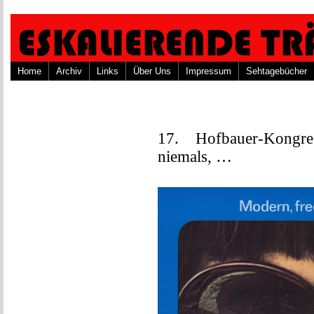
Home
Archiv
Links
Über Uns
Impressum
Sehtagebücher
17. Hofbauer-Kongre
niemals, …