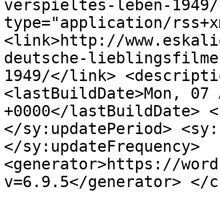
verspieltes-leben-1949/
type="application/rss+x
<link>http://www.eskali
deutsche-lieblingsfilme
1949/</link> <descripti
<lastBuildDate>Mon, 07 
+0000</lastBuildDate> <
</sy:updatePeriod> <sy:
</sy:updateFrequency> 
<generator>https://word
v=6.9.5</generator> </c