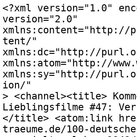
<?xml version="1.0" enc
version="2.0"

xmlns:content="http://p
tent/"

xmlns:dc="http://purl.o
xmlns:atom="http://www.
xmlns:sy="http://purl.o
ion/"

> <channel><title> Komm
Lieblingsfilme #47: Ver
</title> <atom:link hre
traeume.de/100-deutsche