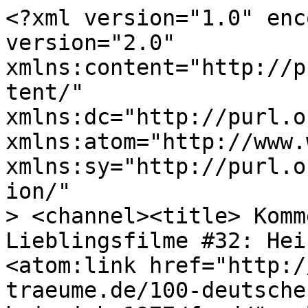
<?xml version="1.0" enc
version="2.0"

xmlns:content="http://p
tent/"

xmlns:dc="http://purl.o
xmlns:atom="http://www.
xmlns:sy="http://purl.o
ion/"

> <channel><title> Komm
Lieblingsfilme #32: Hei
<atom:link href="http:/
traeume.de/100-deutsche