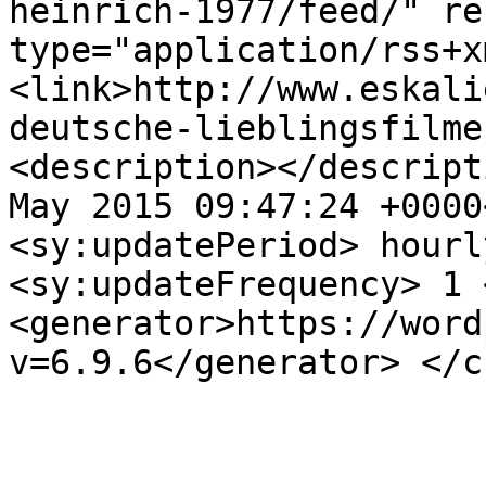
heinrich-1977/feed/" re
type="application/rss+x
<link>http://www.eskali
deutsche-lieblingsfilme
<description></descript
May 2015 09:47:24 +0000
<sy:updatePeriod> hourl
<sy:updateFrequency> 1 
<generator>https://word
v=6.9.6</generator> </c