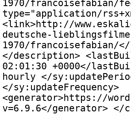
1970/francoisefabian/fe
type="application/rss+x
<link>http://www.eskali
deutsche-lieblingsfilme
1970/francoisefabian/</
</description> <lastBui
02:01:30 +0000</lastBui
hourly </sy:updatePerio
</sy:updateFrequency> 
<generator>https://word
v=6.9.6</generator> </c